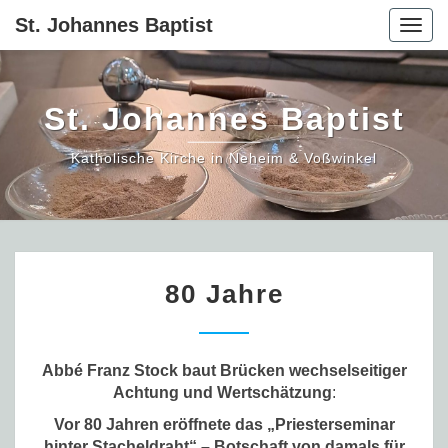
St. Johannes Baptist
Togg
navig
St. Johannes Baptist
Katholische Kirche in Neheim & Voßwinkel
80
80 Jahre
Jahre
Abbé Franz Stock baut Brücken wechselseitiger
Achtung und Wertschätzung
:
Vor 80 Jahren eröffnete das „Priesterseminar
hinter Stacheldraht“ – Botschaft von damals für