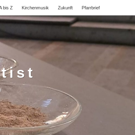
A bis Z
Kirchenmusik
Zukunft
Pfarrbrief
tist
l