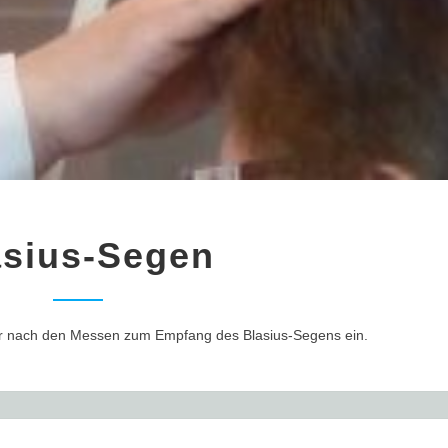
Blasius-
asius-Segen
Segen
 nach den Messen zum Empfang des Blasius-Segens ein.