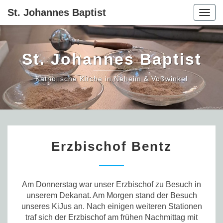
St. Johannes Baptist
Togg
navig
St. Johannes Baptist
Katholische Kirche in Neheim & Voßwinkel
Erzbischof
Erzbischof Bentz
Bentz
Am Donnerstag war unser Erzbischof zu Besuch in
unserem Dekanat. Am Morgen stand der Besuch
unseres KiJus an. Nach einigen weiteren Stationen
traf sich der Erzbischof am frühen Nachmittag mit