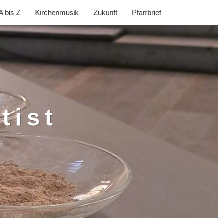
A bis Z
Kirchenmusik
Zukunft
Pfarrbrief
tist
l