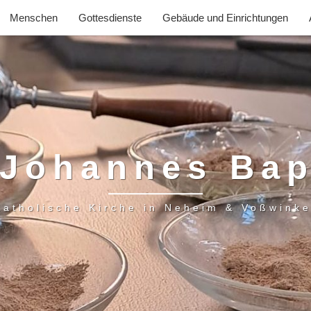
Menschen
Gottesdienste
Gebäude und Einrichtungen
 Johannes Bap
Katholische Kirche in Neheim & Voßwinke