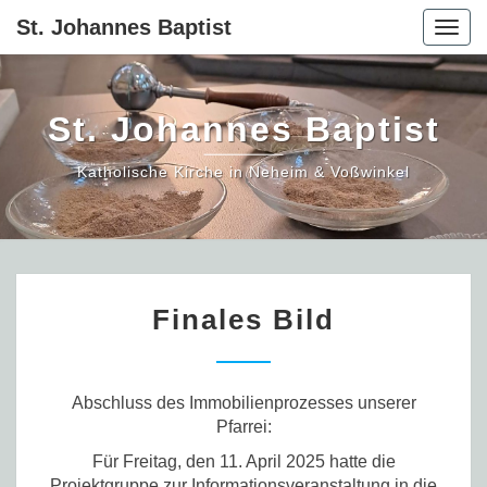
St. Johannes Baptist
Togg
navig
St. Johannes Baptist
Katholische Kirche in Neheim & Voßwinkel
Finales
Finales Bild
Bild
Abschluss des Immobilienprozesses unserer
Pfarrei:
Für Freitag, den 11. April 2025 hatte die
Projektgruppe zur Informationsveranstaltung in die