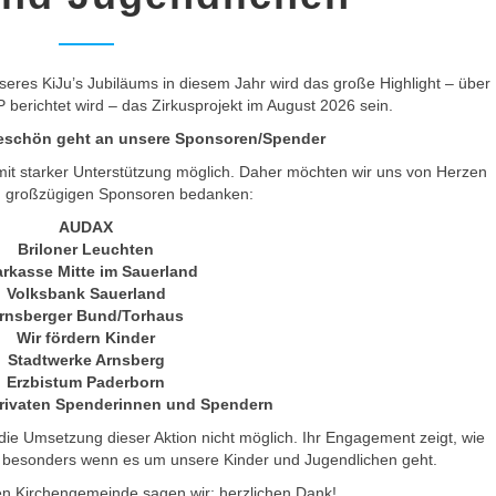
unvergessliches
Erlebnis
für
unsere
res KiJu’s Jubiläums in diesem Jahr wird das große Highlight – über
Kinder
P berichtet wird – das Zirkusprojekt im August 2026 sein.
und
keschön geht an unsere Sponsoren/Spender
Jugendlichen
 mit starker Unterstützung möglich. Daher möchten wir uns von Herzen
n großzügigen Sponsoren bedanken:
AUDAX
Briloner Leuchten
rkasse Mitte im Sauerland
Volksbank Sauerland
rnsberger Bund/Torhaus
Wir fördern Kinder
Stadtwerke Arnsberg
Erzbistum Paderborn
privaten Spenderinnen und Spendern
ie Umsetzung dieser Aktion nicht möglich. Ihr Engagement zeigt, wie
 besonders wenn es um unsere Kinder und Jugendlichen geht.
 Kirchengemeinde sagen wir: herzlichen Dank!