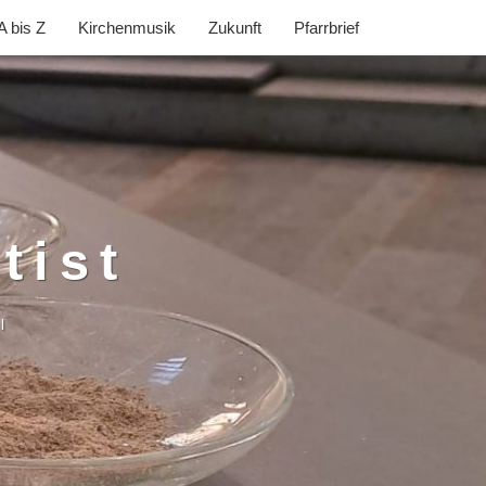
A bis Z
Kirchenmusik
Zukunft
Pfarrbrief
tist
l