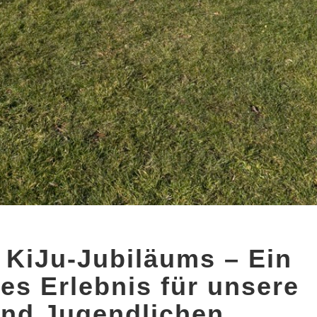
Highlight
 KiJu-Jubiläums – Ein
des
KiJu-
es Erlebnis für unsere
Jubiläums
–
und Jugendlichen
Ein