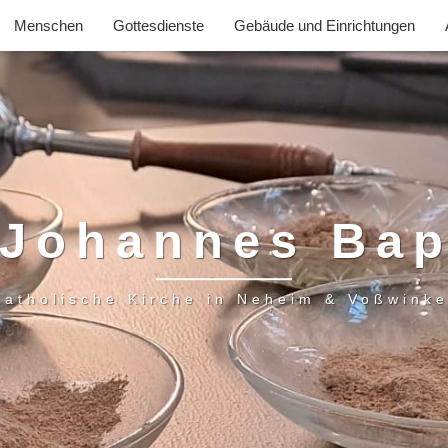
Menschen
Gottesdienste
Gebäude und Einrichtungen
 Johannes Bap
Katholische Kirche in Neheim & Voßwinke