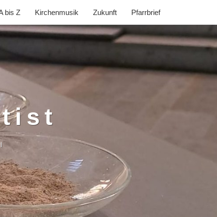
A bis Z
Kirchenmusik
Zukunft
Pfarrbrief
tist
l