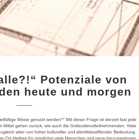
„Kirchen
alle?!“ Potenziale von
für
alle?!“
den heute und morgen
Potenziale
von
Kirchengebäuden
heute
und
lfältige Weise genutzt werden?“ Mit dieser Frage ist derzeit fast jede
morgen
en Mittel gehen zurück, wie auch die Gottesdienstteilnehmenden. Viele
gleich aber von hoher kultureller und identitätsstiftender Bedeutung.
er Ort bleiben für möglichst viele Menschen und neue hinzugewinnen,