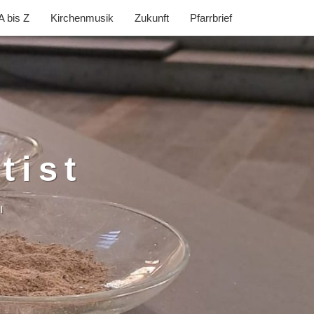
A bis Z
Kirchenmusik
Zukunft
Pfarrbrief
tist
l