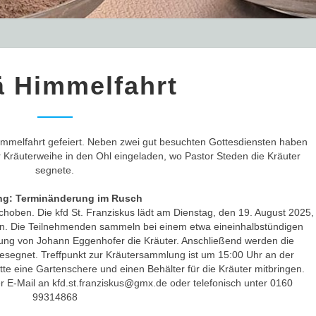
Mariä
ä Himmelfahrt
Himmelfahrt
immelfahrt gefeiert. Neben zwei gut besuchten Gottesdiensten haben
 Kräuterweihe in den Ohl eingeladen, wo Pastor Steden die Kräuter
segnete.
ng: Terminänderung
im Rusch
hoben. Die kfd St. Franziskus lädt am Dienstag, den 19. August 2025,
in. Die Teilnehmenden sammeln bei einem etwa eineinhalbstündigen
tung von Johann Eggenhofer die Kräuter. Anschließend werden die
esegnet. Treffpunkt zur Kräutersammlung ist um 15:00 Uhr an der
 eine Gartenschere und einen Behälter für die Kräuter mitbringen.
 E-Mail an kfd.st.franziskus@gmx.de oder telefonisch unter 0160
99314868