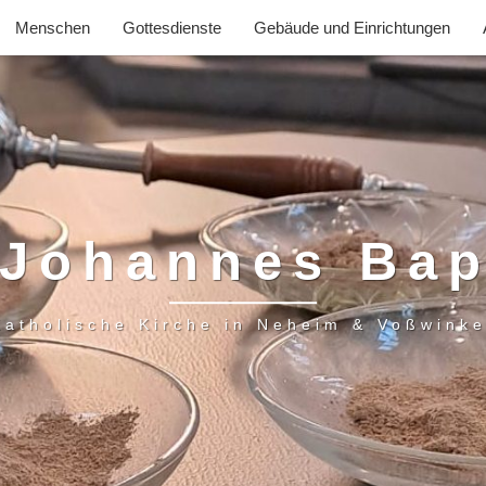
Menschen
Gottesdienste
Gebäude und Einrichtungen
 Johannes Bap
Katholische Kirche in Neheim & Voßwinke