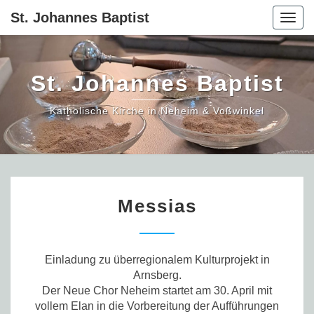
St. Johannes Baptist
Togg
navig
St. Johannes Baptist
Katholische Kirche in Neheim & Voßwinkel
Messias
Messias
Einladung zu überregionalem Kulturprojekt in
Arnsberg.
Der Neue Chor Neheim startet am 30. April mit
vollem Elan in die Vorbereitung der Aufführungen