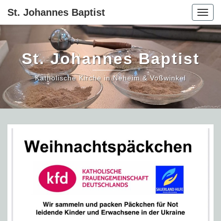
St. Johannes Baptist
Togg
navig
St. Johannes Baptist
Katholische Kirche in Neheim & Voßwinkel